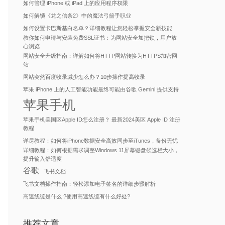
如何管理 iPhone 或 iPad 上的应用程序权限
如何解锁《龙之信条2》中的魔法弓箭手职业
如何设置卡巴斯基白名单？详细教程让您轻松掌握安全新技能
教你如何申请与安装免费SSL证书：为网站安全加把锁，用户放
心浏览
网站安全升级指南：详解如何将HTTP网站转换为HTTPS加密网
站
网站突然百度收录减少怎么办？10步操作提高收录
苹果 iPhone 上的人工智能功能最终可能由谷歌 Gemini 提供支持
苹果手机
苹果手机美国区Apple ID怎么注册？ 最新2024美区 Apple ID 注册
教程
详尽教程：如何将iPhone数据安全高效同步至iTunes，备份无忧
详细教程：如何根据需求调整Windows 11屏幕键盘候选栏大小，
提升输入舒适度
谷歌
飞书文档
飞书文档操作指南：轻松添加电子签名的详细步骤解析
高速线缆是什么 ?使用高速线缆有什么好处?
推荐文章