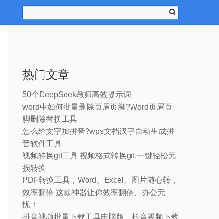
热门文章
50个DeepSeek教师高效提示词
word中如何批量删除页眉页脚?Word页眉页
脚删除替换工具
怎么给文字加拼音?wps文档汉字自动生成拼
音软件工具
视频转换gif工具 视频格式转换gif,一键轻松无
损转换
PDF转换工具，Word、Excel、图片随心转，
效率翻倍 这款神器让你效率翻倍、办公无
忧！
抖音视频批量下载工具电脑版，抖音视频下载