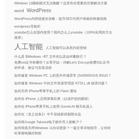
Windows 11睡眠模式无法唤醒？这里有你需要的完整解决方案
WordPress
word
WordPress内部链接全攻略：提升SEO与用户体验的终极指南
wordpress导航栏
youtube怎么在国内使用？国内怎么上youtube（100%实用的方法
推荐）
人工智能
人工智能可以杀死内容营销
什么是 $Windows.~BT 文件夹以及如何删除它？
免费ssl证书有哪些？从零开始：详解Let’s Encrypt免费SSL证书
的申请、验证与安装流程
如何修复 Windows PC 上的意外存储异常 (0x00000154) BSoD？
如何修复 Windows 中的文件资源管理器 NTDLL.dll 崩溃问题？
如何关闭 iPhone苹果手机上的 Flash 通知
如何在 iPhone 上启用屏幕距离（以保护您的眼睛）
如何在 iPhone苹果手机上使用 Gemini AI 聊天机器人
如何在《龙之信条2》中不花钱获得裂隙水晶
如何将Google Takeout电子邮件导入新帐户？
如何彻底关闭Windows 11自动更新？一篇文章详细指导，让你轻
松掌握电脑控制权