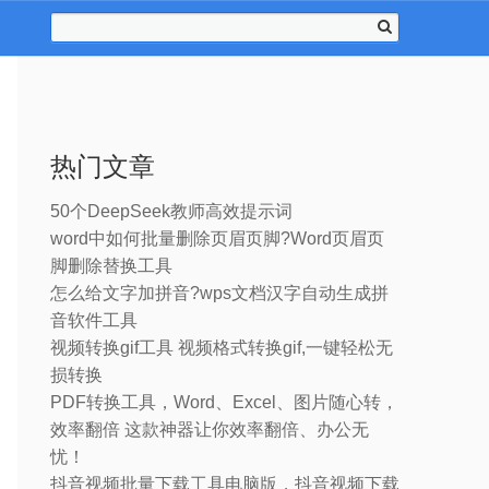
热门文章
50个DeepSeek教师高效提示词
word中如何批量删除页眉页脚?Word页眉页
脚删除替换工具
怎么给文字加拼音?wps文档汉字自动生成拼
音软件工具
视频转换gif工具 视频格式转换gif,一键轻松无
损转换
PDF转换工具，Word、Excel、图片随心转，
效率翻倍 这款神器让你效率翻倍、办公无
忧！
抖音视频批量下载工具电脑版，抖音视频下载