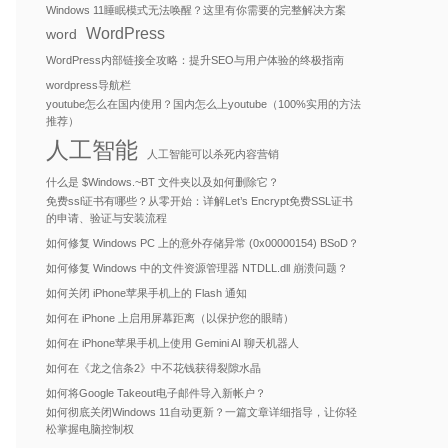
Windows 11睡眠模式无法唤醒？这里有你需要的完整解决方案
WordPress
word
WordPress内部链接全攻略：提升SEO与用户体验的终极指南
wordpress导航栏
youtube怎么在国内使用？国内怎么上youtube（100%实用的方法
推荐）
人工智能
人工智能可以杀死内容营销
什么是 $Windows.~BT 文件夹以及如何删除它？
免费ssl证书有哪些？从零开始：详解Let’s Encrypt免费SSL证书
的申请、验证与安装流程
如何修复 Windows PC 上的意外存储异常 (0x00000154) BSoD？
如何修复 Windows 中的文件资源管理器 NTDLL.dll 崩溃问题？
如何关闭 iPhone苹果手机上的 Flash 通知
如何在 iPhone 上启用屏幕距离（以保护您的眼睛）
如何在 iPhone苹果手机上使用 Gemini AI 聊天机器人
如何在《龙之信条2》中不花钱获得裂隙水晶
如何将Google Takeout电子邮件导入新帐户？
如何彻底关闭Windows 11自动更新？一篇文章详细指导，让你轻
松掌握电脑控制权