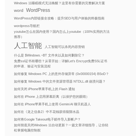
Windows 11睡眠模式无法唤醒？这里有你需要的完整解决方案
WordPress
word
WordPress内部链接全攻略：提升SEO与用户体验的终极指南
wordpress导航栏
youtube怎么在国内使用？国内怎么上youtube（100%实用的方法
推荐）
人工智能
人工智能可以杀死内容营销
什么是 $Windows.~BT 文件夹以及如何删除它？
免费ssl证书有哪些？从零开始：详解Let’s Encrypt免费SSL证书
的申请、验证与安装流程
如何修复 Windows PC 上的意外存储异常 (0x00000154) BSoD？
如何修复 Windows 中的文件资源管理器 NTDLL.dll 崩溃问题？
如何关闭 iPhone苹果手机上的 Flash 通知
如何在 iPhone 上启用屏幕距离（以保护您的眼睛）
如何在 iPhone苹果手机上使用 Gemini AI 聊天机器人
如何在《龙之信条2》中不花钱获得裂隙水晶
如何将Google Takeout电子邮件导入新帐户？
如何彻底关闭Windows 11自动更新？一篇文章详细指导，让你轻
松掌握电脑控制权