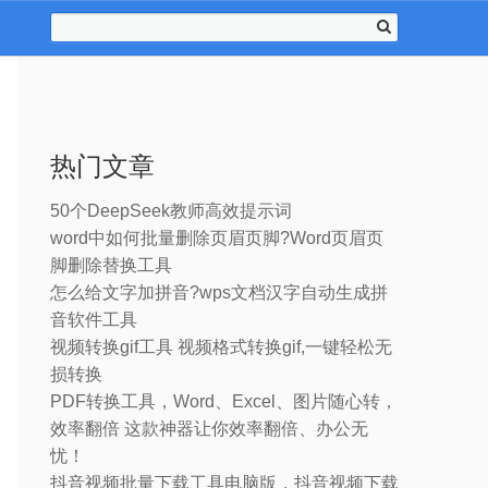
热门文章
50个DeepSeek教师高效提示词
word中如何批量删除页眉页脚?Word页眉页
脚删除替换工具
怎么给文字加拼音?wps文档汉字自动生成拼
音软件工具
视频转换gif工具 视频格式转换gif,一键轻松无
损转换
PDF转换工具，Word、Excel、图片随心转，
效率翻倍 这款神器让你效率翻倍、办公无
忧！
抖音视频批量下载工具电脑版，抖音视频下载