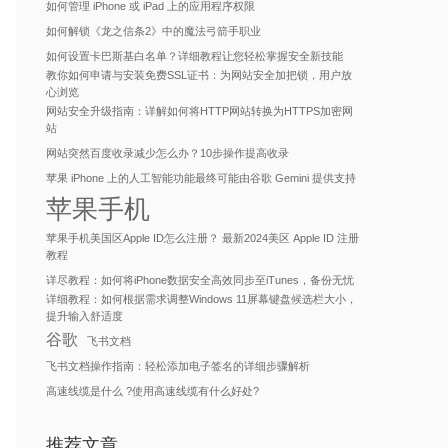
如何管理 iPhone 或 iPad 上的应用程序权限
如何解锁《龙之信条2》中的魔法弓箭手职业
如何设置卡巴斯基白名单？详细教程让您轻松掌握安全新技能
教你如何申请与安装免费SSL证书：为网站安全加把锁，用户放
心浏览
网站安全升级指南：详解如何将HTTP网站转换为HTTPS加密网
站
网站突然百度收录减少怎么办？10步操作提高收录
苹果 iPhone 上的人工智能功能最终可能由谷歌 Gemini 提供支持
苹果手机
苹果手机美国区Apple ID怎么注册？ 最新2024美区 Apple ID 注册
教程
详尽教程：如何将iPhone数据安全高效同步至iTunes，备份无忧
详细教程：如何根据需求调整Windows 11屏幕键盘候选栏大小，
提升输入舒适度
谷歌
飞书文档
飞书文档操作指南：轻松添加电子签名的详细步骤解析
高速线缆是什么 ?使用高速线缆有什么好处?
推荐文章