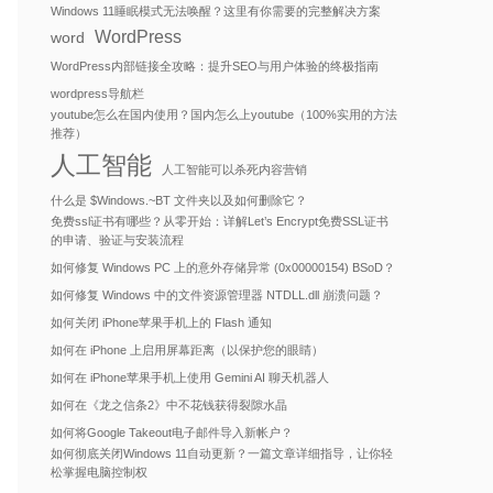
Windows 11睡眠模式无法唤醒？这里有你需要的完整解决方案
WordPress
word
WordPress内部链接全攻略：提升SEO与用户体验的终极指南
wordpress导航栏
youtube怎么在国内使用？国内怎么上youtube（100%实用的方法
推荐）
人工智能
人工智能可以杀死内容营销
什么是 $Windows.~BT 文件夹以及如何删除它？
免费ssl证书有哪些？从零开始：详解Let’s Encrypt免费SSL证书
的申请、验证与安装流程
如何修复 Windows PC 上的意外存储异常 (0x00000154) BSoD？
如何修复 Windows 中的文件资源管理器 NTDLL.dll 崩溃问题？
如何关闭 iPhone苹果手机上的 Flash 通知
如何在 iPhone 上启用屏幕距离（以保护您的眼睛）
如何在 iPhone苹果手机上使用 Gemini AI 聊天机器人
如何在《龙之信条2》中不花钱获得裂隙水晶
如何将Google Takeout电子邮件导入新帐户？
如何彻底关闭Windows 11自动更新？一篇文章详细指导，让你轻
松掌握电脑控制权