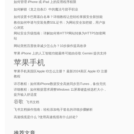
如何管理 iPhone 或 iPad 上的应用程序权限
如何解锁《龙之信条2》中的魔法弓箭手职业
如何设置卡巴斯基白名单？详细教程让您轻松掌握安全新技能
教你如何申请与安装免费SSL证书：为网站安全加把锁，用户放
心浏览
网站安全升级指南：详解如何将HTTP网站转换为HTTPS加密网
站
网站突然百度收录减少怎么办？10步操作提高收录
苹果 iPhone 上的人工智能功能最终可能由谷歌 Gemini 提供支持
苹果手机
苹果手机美国区Apple ID怎么注册？ 最新2024美区 Apple ID 注册
教程
详尽教程：如何将iPhone数据安全高效同步至iTunes，备份无忧
详细教程：如何根据需求调整Windows 11屏幕键盘候选栏大小，
提升输入舒适度
谷歌
飞书文档
飞书文档操作指南：轻松添加电子签名的详细步骤解析
高速线缆是什么 ?使用高速线缆有什么好处?
推荐文章