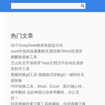
热门文章
50个DeepSeek教师高效提示词
word中如何批量删除页眉页脚?Word页眉页
脚删除替换工具
怎么给文字加拼音?wps文档汉字自动生成拼
音软件工具
视频转换gif工具 视频格式转换gif,一键轻松无
损转换
PDF转换工具，Word、Excel、图片随心转，
效率翻倍 这款神器让你效率翻倍、办公无
忧！
抖音视频批量下载工具电脑版，抖音视频下载