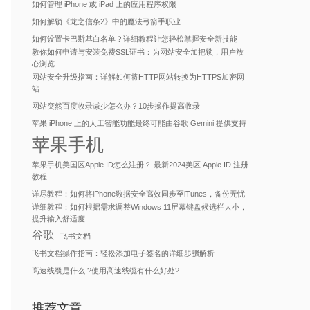
如何管理 iPhone 或 iPad 上的应用程序权限
如何解锁《龙之信条2》中的魔法弓箭手职业
如何设置卡巴斯基白名单？详细教程让您轻松掌握安全新技能
教你如何申请与安装免费SSL证书：为网站安全加把锁，用户放
心浏览
网站安全升级指南：详解如何将HTTP网站转换为HTTPS加密网
站
网站突然百度收录减少怎么办？10步操作提高收录
苹果 iPhone 上的人工智能功能最终可能由谷歌 Gemini 提供支持
苹果手机
苹果手机美国区Apple ID怎么注册？ 最新2024美区 Apple ID 注册
教程
详尽教程：如何将iPhone数据安全高效同步至iTunes，备份无忧
详细教程：如何根据需求调整Windows 11屏幕键盘候选栏大小，
提升输入舒适度
谷歌
飞书文档
飞书文档操作指南：轻松添加电子签名的详细步骤解析
高速线缆是什么 ?使用高速线缆有什么好处?
推荐文章