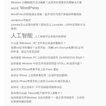
Windows 11睡眠模式无法唤醒？这里有你需要的完整解决方案
WordPress
word
WordPress内部链接全攻略：提升SEO与用户体验的终极指南
wordpress导航栏
youtube怎么在国内使用？国内怎么上youtube（100%实用的方法
推荐）
人工智能
人工智能可以杀死内容营销
什么是 $Windows.~BT 文件夹以及如何删除它？
免费ssl证书有哪些？从零开始：详解Let’s Encrypt免费SSL证书
的申请、验证与安装流程
如何修复 Windows PC 上的意外存储异常 (0x00000154) BSoD？
如何修复 Windows 中的文件资源管理器 NTDLL.dll 崩溃问题？
如何关闭 iPhone苹果手机上的 Flash 通知
如何在 iPhone 上启用屏幕距离（以保护您的眼睛）
如何在 iPhone苹果手机上使用 Gemini AI 聊天机器人
如何在《龙之信条2》中不花钱获得裂隙水晶
如何将Google Takeout电子邮件导入新帐户？
如何彻底关闭Windows 11自动更新？一篇文章详细指导，让你轻
松掌握电脑控制权