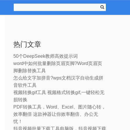
热门文章
50个DeepSeek教师高效提示词
word中如何批量删除页眉页脚?Word页眉页
脚删除替换工具
怎么给文字加拼音?wps文档汉字自动生成拼
音软件工具
视频转换gif工具 视频格式转换gif,一键轻松无
损转换
PDF转换工具，Word、Excel、图片随心转，
效率翻倍 这款神器让你效率翻倍、办公无
忧！
抖音视频批量下载工具电脑版，抖音视频下载