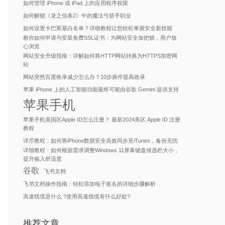
如何管理 iPhone 或 iPad 上的应用程序权限
如何解锁《龙之信条2》中的魔法弓箭手职业
如何设置卡巴斯基白名单？详细教程让您轻松掌握安全新技能
教你如何申请与安装免费SSL证书：为网站安全加把锁，用户放
心浏览
网站安全升级指南：详解如何将HTTP网站转换为HTTPS加密网
站
网站突然百度收录减少怎么办？10步操作提高收录
苹果 iPhone 上的人工智能功能最终可能由谷歌 Gemini 提供支持
苹果手机
苹果手机美国区Apple ID怎么注册？ 最新2024美区 Apple ID 注册
教程
详尽教程：如何将iPhone数据安全高效同步至iTunes，备份无忧
详细教程：如何根据需求调整Windows 11屏幕键盘候选栏大小，
提升输入舒适度
谷歌
飞书文档
飞书文档操作指南：轻松添加电子签名的详细步骤解析
高速线缆是什么 ?使用高速线缆有什么好处?
推荐文章