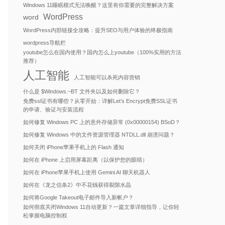
Windows 11睡眠模式无法唤醒？这里有你需要的完整解决方案
WordPress
word
WordPress内部链接全攻略：提升SEO与用户体验的终极指南
wordpress导航栏
youtube怎么在国内使用？国内怎么上youtube（100%实用的方法
推荐）
人工智能
人工智能可以杀死内容营销
什么是 $Windows.~BT 文件夹以及如何删除它？
免费ssl证书有哪些？从零开始：详解Let’s Encrypt免费SSL证书
的申请、验证与安装流程
如何修复 Windows PC 上的意外存储异常 (0x00000154) BSoD？
如何修复 Windows 中的文件资源管理器 NTDLL.dll 崩溃问题？
如何关闭 iPhone苹果手机上的 Flash 通知
如何在 iPhone 上启用屏幕距离（以保护您的眼睛）
如何在 iPhone苹果手机上使用 Gemini AI 聊天机器人
如何在《龙之信条2》中不花钱获得裂隙水晶
如何将Google Takeout电子邮件导入新帐户？
如何彻底关闭Windows 11自动更新？一篇文章详细指导，让你轻
松掌握电脑控制权