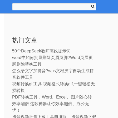
热门文章
50个DeepSeek教师高效提示词
word中如何批量删除页眉页脚?Word页眉页
脚删除替换工具
怎么给文字加拼音?wps文档汉字自动生成拼
音软件工具
视频转换gif工具 视频格式转换gif,一键轻松无
损转换
PDF转换工具，Word、Excel、图片随心转，
效率翻倍 这款神器让你效率翻倍、办公无
忧！
抖音视频批量下载工具电脑版，抖音视频下载