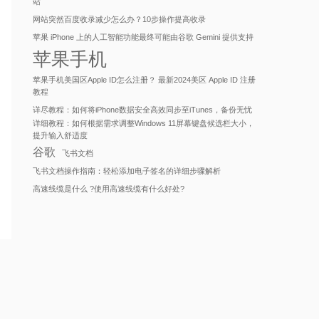
站
网站突然百度收录减少怎么办？10步操作提高收录
苹果 iPhone 上的人工智能功能最终可能由谷歌 Gemini 提供支持
苹果手机
苹果手机美国区Apple ID怎么注册？ 最新2024美区 Apple ID 注册
教程
详尽教程：如何将iPhone数据安全高效同步至iTunes，备份无忧
详细教程：如何根据需求调整Windows 11屏幕键盘候选栏大小，
提升输入舒适度
谷歌
飞书文档
飞书文档操作指南：轻松添加电子签名的详细步骤解析
高速线缆是什么 ?使用高速线缆有什么好处?