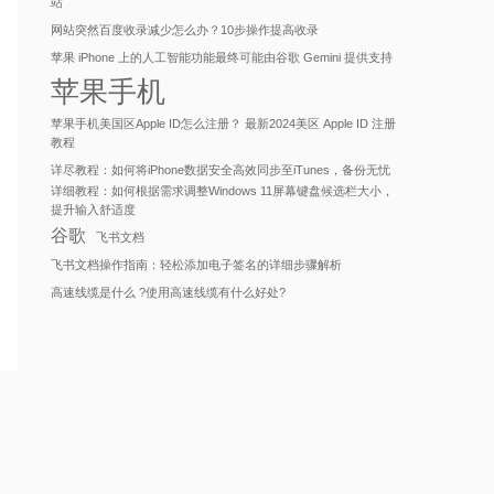
站
网站突然百度收录减少怎么办？10步操作提高收录
苹果 iPhone 上的人工智能功能最终可能由谷歌 Gemini 提供支持
苹果手机
苹果手机美国区Apple ID怎么注册？ 最新2024美区 Apple ID 注册
教程
详尽教程：如何将iPhone数据安全高效同步至iTunes，备份无忧
详细教程：如何根据需求调整Windows 11屏幕键盘候选栏大小，
提升输入舒适度
谷歌
飞书文档
飞书文档操作指南：轻松添加电子签名的详细步骤解析
高速线缆是什么 ?使用高速线缆有什么好处?