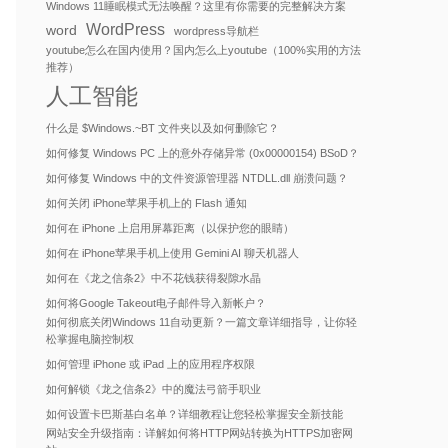
Windows 11睡眠模式无法唤醒？这里有你需要的完整解决方案
WordPress
word
wordpress导航栏
youtube怎么在国内使用？国内怎么上youtube（100%实用的方法
推荐）
人工智能
什么是 $Windows.~BT 文件夹以及如何删除它？
如何修复 Windows PC 上的意外存储异常 (0x00000154) BSoD？
如何修复 Windows 中的文件资源管理器 NTDLL.dll 崩溃问题？
如何关闭 iPhone苹果手机上的 Flash 通知
如何在 iPhone 上启用屏幕距离（以保护您的眼睛）
如何在 iPhone苹果手机上使用 Gemini AI 聊天机器人
如何在《龙之信条2》中不花钱获得裂隙水晶
如何将Google Takeout电子邮件导入新帐户？
如何彻底关闭Windows 11自动更新？一篇文章详细指导，让你轻
松掌握电脑控制权
如何管理 iPhone 或 iPad 上的应用程序权限
如何解锁《龙之信条2》中的魔法弓箭手职业
如何设置卡巴斯基白名单？详细教程让您轻松掌握安全新技能
网站安全升级指南：详解如何将HTTP网站转换为HTTPS加密网