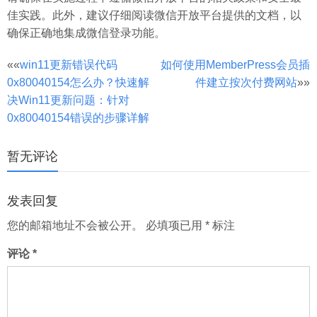
佳实践。此外，建议仔细阅读微信开放平台提供的文档，以
确保正确地集成微信登录功能。
文
««
win11更新错误代码
如何使用MemberPress会员插
0x80040154怎么办？快速解
件建立按次付费网站
»»
章
决Win11更新问题：针对
分
0x80040154错误的步骤详解
页
暂无评论
发表回复
您的邮箱地址不会被公开。
必填项已用
*
标注
评论
*