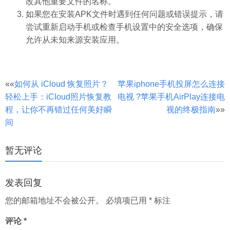
改其他重要文件的名称。
如果您在安装APK文件时遇到任何问题或错误提示，请
尝试重新启动手机或检查手机设置中的安全选项，确保
允许从未知来源安装应用。
文
««
如何从 iCloud 恢复照片？
苹果iphone手机投屏怎么连接
轻松上手：iCloud照片恢复教
电视 ?苹果手机AirPlay连接电
章
程，让你不再错过任何美好瞬
视的终极指南
»»
分
间
页
暂无评论
发表回复
您的邮箱地址不会被公开。
必填项已用
*
标注
评论
*