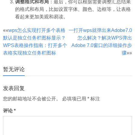
调整格式和布局
：最后，你可以根据需要调整汇总结果
的格式和布局，比如设置字体、颜色、边框等，让表格
看起来更加美观和易读。
文
««
wps怎么实现打开多个表格
一打开wps就弹出来Adobe7.0
默认是独立任务栏图标显示？
怎么解决？解决WPS弹出
章
WPS表格操作指南：打开多个
Adobe 7.0窗口的详细操作步
分
表格实现独立任务栏图标
骤
»»
页
暂无评论
发表回复
您的邮箱地址不会被公开。
必填项已用
*
标注
评论
*