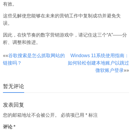
有效。
这些见解使您能够在未来的营销工作中复制成功并避免失
误。
因此，在快节奏的数字营销游戏中，请记住这三个“A”——分
析、调整和推进。
文
««
谷歌搜索是怎么抓取网站的
Windows 11系统使用指南：
链接吗？
如何轻松创建本地账户以跳过
章
微软账户登录
»»
分
页
暂无评论
发表回复
您的邮箱地址不会被公开。
必填项已用
*
标注
评论
*