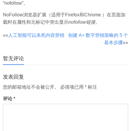
“nofollow”。
NoFollow浏览器扩展（适用于Firefox和Chrome ）在页面加
载时在属性和元标记中突出显示
nofollow链接。
文
««
人工智能可以杀死内容营销
创建 A+ 数字营销策略的 5 个
基本步骤
»»
章
分
暂无评论
页
发表回复
您的邮箱地址不会被公开。
必填项已用
*
标注
评论
*