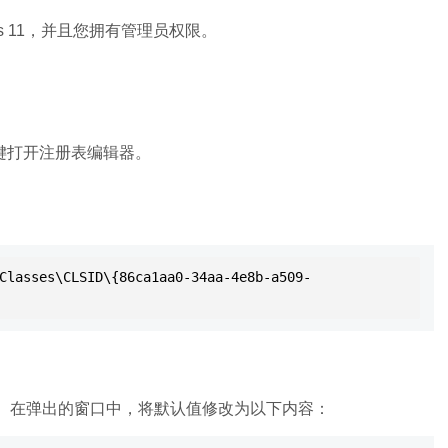
s 11，并且您拥有管理员权限。
r键打开注册表编辑器。
lasses\CLSID\{86ca1aa0-34aa-4e8b-a509-
”。在弹出的窗口中，将默认值修改为以下内容：