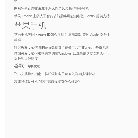
站
网站突然百度收录减少怎么办？10步操作提高收录
苹果 iPhone 上的人工智能功能最终可能由谷歌 Gemini 提供支持
苹果手机
苹果手机美国区Apple ID怎么注册？ 最新2024美区 Apple ID 注册
教程
详尽教程：如何将iPhone数据安全高效同步至iTunes，备份无忧
详细教程：如何根据需求调整Windows 11屏幕键盘候选栏大小，
提升输入舒适度
谷歌
飞书文档
飞书文档操作指南：轻松添加电子签名的详细步骤解析
高速线缆是什么 ?使用高速线缆有什么好处?