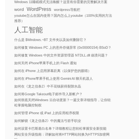
Windows 11睡眠模式无法唤醒？这里有你需要的完整解决方案
WordPress
word
wordpress导航栏
youtube怎么在国内使用？国内怎么上youtube（100%实用的方法
推荐）
人工智能
什么是 $Windows.~BT 文件夹以及如何删除它？
如何修复 Windows PC 上的意外存储异常 (0x00000154) BSoD？
如何修复 Windows 中的文件资源管理器 NTDLL.dll 崩溃问题？
如何关闭 iPhone苹果手机上的 Flash 通知
如何在 iPhone 上启用屏幕距离（以保护您的眼睛）
如何在 iPhone苹果手机上使用 Gemini AI 聊天机器人
如何在《龙之信条2》中不花钱获得裂隙水晶
如何将Google Takeout电子邮件导入新帐户？
如何彻底关闭Windows 11自动更新？一篇文章详细指导，让你轻
松掌握电脑控制权
如何管理 iPhone 或 iPad 上的应用程序权限
如何解锁《龙之信条2》中的魔法弓箭手职业
如何设置卡巴斯基白名单？详细教程让您轻松掌握安全新技能
网站安全升级指南：详解如何将HTTP网站转换为HTTPS加密网